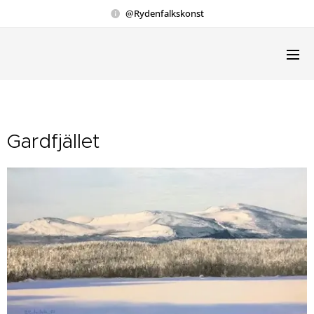
@Rydenfalkskonst
Gardfjället