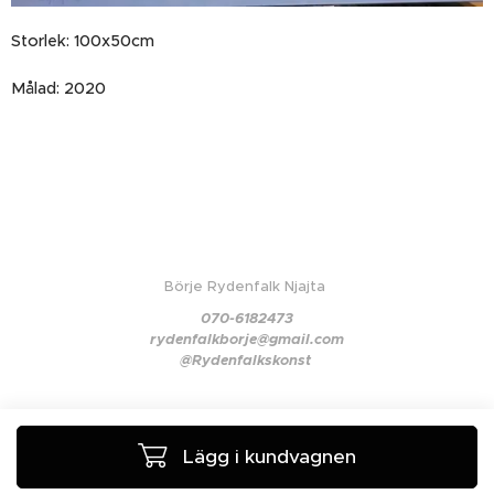
Storlek: 100x50cm
Målad: 2020
Börje Rydenfalk Njajta
070-6182473
rydenfalkborje@gmail.com
@Rydenfalkskonst
Lägg i kundvagnen