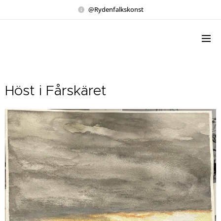
@Rydenfalkskonst
Höst i Fårskäret