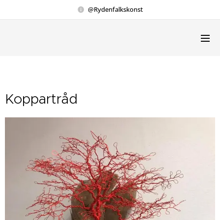
@Rydenfalkskonst
Koppartråd