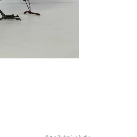
Börje Rydenfalk Njajta