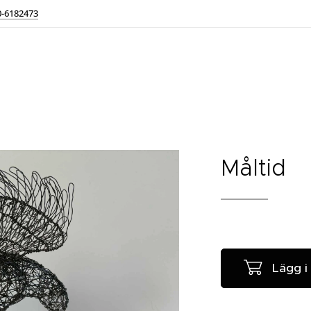
0-6182473
Måltid
Lägg i