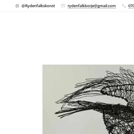
@Rydenfalkskonst
rydenfalkborje@gmail.com
07