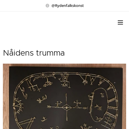
@Rydenfalkskonst
Nåidens trumma