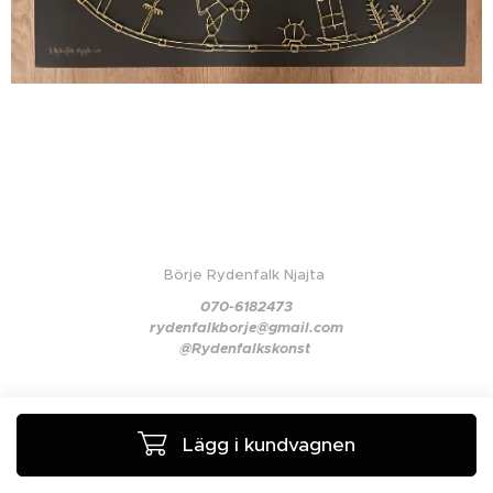
Börje Rydenfalk Njajta
070-6182473
rydenfalkborje@gmail.com
@Rydenfalkskonst
Lägg i kundvagnen