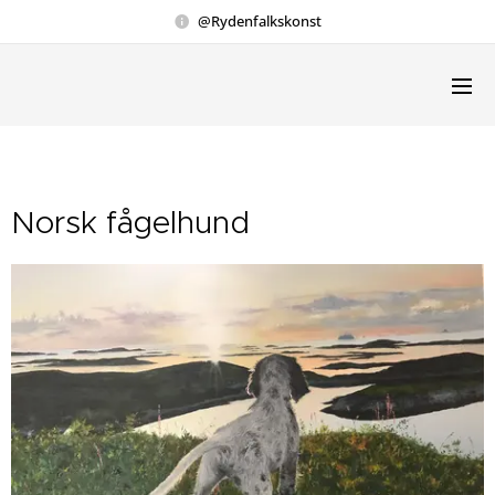
@Rydenfalkskonst
Norsk fågelhund