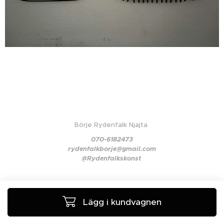
Börje Rydenfalk Njajta
070-6182473
rydenfalkborje@gmail.com
@Rydenfalkskonst
Lägg i kundvagnen