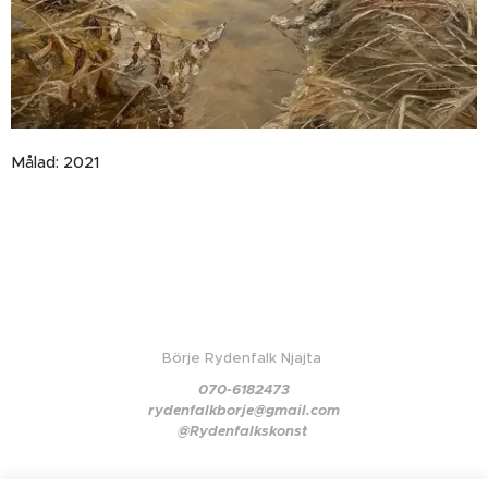
Målad: 2021
Börje Rydenfalk Njajta
070-6182473
rydenfalkborje@gmail.com
@Rydenfalkskonst